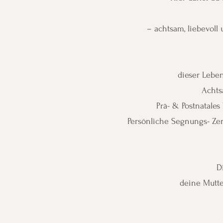
– achtsam, liebevoll
dieser Leben
Achts
Prä- & Postnatales
Persönliche Segnungs- Zer
D
deine Mutter