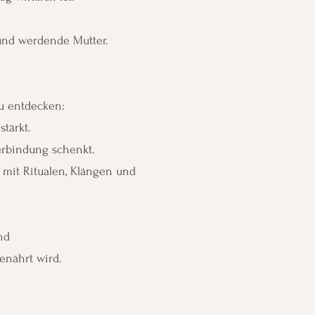
 und werdende Mutter.
zu entdecken:
tärkt.
Verbindung schenkt.
 mit Ritualen, Klängen und
nd
genährt wird.