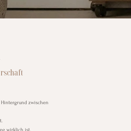
n
rschaft
en Hintergrund zwischen
.
t.
eg wirklich ist.