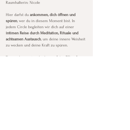
Raumhalterin: Nicole
Hier darfst du 
ankommen, dich öffnen und 
spüren
, wer du in diesem Moment bist. In 
jedem Circle begleiten wir dich auf einer 
intimen Reise durch Meditation, Rituale und 
achtsamen Austausch
, um deine innere Weisheit 
zu wecken und deine Kraft zu spüren.
Träume bewusst und erkenne 
deine Wünsche, 
Ziele und Lebensimpulse
.
In Meditation, Ritual und Austausch öffnest du 
dich für 
Visionen, Intuition und die Energie 
deiner Träume
.
Mehr anzeigen
Diese Veranstaltung teilen